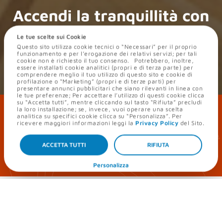
Accendi la tranquillità
con
casa
Relax+
!
Le tue scelte sui Cookie
Questo sito utilizza cookie tecnici o “Necessari” per il proprio
Assistenza e sicurezza per la tua casa, per
vivere
funzionamento e per l’erogazione dei relativi servizi; per tali
cookie non è richiesto il tuo consenso. Potrebbero, inoltre,
senza pensieri
e spese impreviste!
essere installati cookie analitici (propri e di terza parte) per
comprendere meglio il tuo utilizzo di questo sito e cookie di
profilazione o “Marketing” (propri e di terze parti) per
presentare annunci pubblicitari che siano rilevanti in linea con
le tue preferenze; Per accettare l’utilizzo di questi cookie clicca
su “Accetta tutti”, mentre cliccando sul tasto “Rifiuta” precludi
la loro installazione; se, invece, vuoi operare una scelta
Attiva subito il servizio: vivi la tua casa
analitica su specifici cookie clicca su “Personalizza”. Per
ricevere maggiori informazioni leggi la
Privacy Policy
del Sito.
senza pensieri per due anni!
ACCETTA TUTTI
RIFIUTA
ATTIVALA ORA
Personalizza
Vivi
la tua casa in totale relax
a soli
9,99€